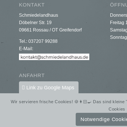
KONTAKT
ÖFFN
Schmiedelandhaus
Donners
Döbelner Str. 19
Freitag 
09661 Rossau / OT Greifendorf
Samstag
Sonntag
Tel.: 037207 99288
E-Mail:
ANFAHRT
Link zu Google Maps
Wir servieren frische Cookies! 🍪👩🏻‍🍳 Das sind klein
Cookies 
Notwendige Cookie
© SchmiedelandhausGreifendorf | Gestaltung:
Almut Bieber Design & Werbung