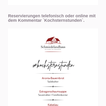
Reservierungen telefonisch oder online mit
dem Kommentar `Kochsternstunden`.